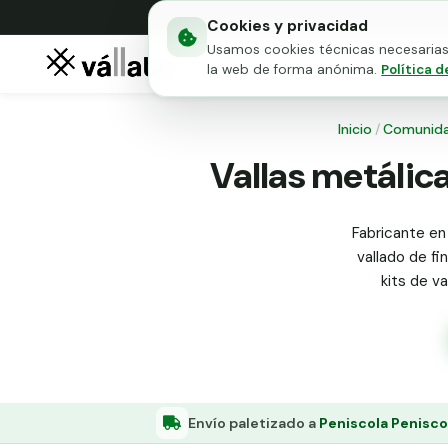
Cookies y privacidad
Usamos cookies técnicas necesarias 
Mallas metálicas
Puert
la web de forma anónima.
Política d
Inicio
/
Comunid
Vallas metálica
Fabricante en
vallado de fi
kits de v
Envío paletizado a
Peniscola Penisco