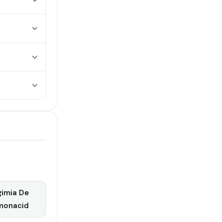
gimia De
monacid