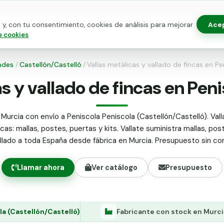
Ace
y, con tu consentimiento, cookies de análisis para mejorar
as para vallado
Kits de vallado
Postes metálicos
Alamb
e cookies
ades
/
Castellón/Castelló
/
Vallas metálicas y vallado de fincas en Pe
s y vallado de fincas en Pen
 Murcia con envío a Peniscola Peniscola (Castellón/Castelló). Vall
ncas: mallas, postes, puertas y kits. Vallate suministra mallas, pos
allado a toda España desde fábrica en Murcia. Presupuesto sin c
Llamar ahora
Ver catálogo
Presupuesto
la (Castellón/Castelló)
Fabricante con stock en Murci