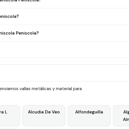
eniscola Peniscola?
eniscola?
iscola Peniscola?
nviamos vallas metálicas y material para
ra L
Alcudia De Veo
Alfondeguilla
Al
Al