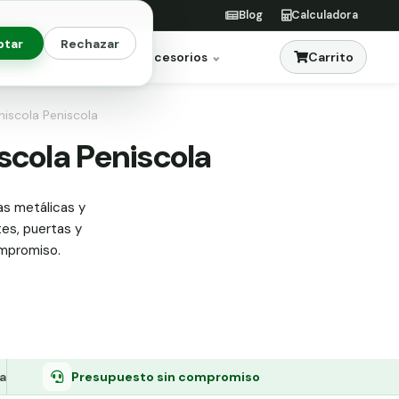
Blog
Calculadora
ptar
Rechazar
Carrito
res
Jardinería
Accesorios
niscola Peniscola
iscola Peniscola
as metálicas y
tes, puertas y
ompromiso.
a
Presupuesto sin compromiso