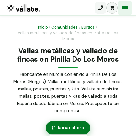
Inicio
/
Comunidades
/
Burgos
/
Vallas metálicas y vallado de fincas en Pinilla De Los
Moros
Malla electrosoldada
Vallas metálicas y vallado de
Malla ganadera
Puerta abatible dos hojas
fincas en Pinilla De Los Moros
Malla simple torsión
Puerta acceso peatonal
Fabricante en Murcia con envío a Pinilla De Los
Malla triple torsión
Moros (Burgos). Vallas metálicas y vallado de fincas:
Poste malla Hércules
Panel malla H.
mallas, postes, puertas y kits. Vallate suministra
Poste malla simple torsión
mallas, postes, puertas y kits de vallado a toda
Alambre de espino galvanizado
España desde fábrica en Murcia. Presupuesto sin
Alambre liso galvanizado
compromiso.
Malla ocultación 70 g/m² verde
Abrazadera PVC malla H.
Llamar ahora