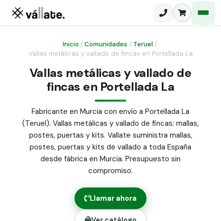
Inicio
/
Comunidades
/
Teruel
/
Vallas metálicas y vallado de fincas en Portellada La
Malla electrosoldada
Vallas metálicas y vallado de
fincas en Portellada La
Malla ganadera
Puerta abatible dos hojas
Malla simple torsión
Puerta acceso peatonal
Fabricante en Murcia con envío a Portellada La
(Teruel). Vallas metálicas y vallado de fincas: mallas,
Malla triple torsión
Poste malla Hércules
postes, puertas y kits. Vallate suministra mallas,
Panel malla H.
postes, puertas y kits de vallado a toda España
Poste malla simple torsión
Alambre de espino galvanizado
desde fábrica en Murcia. Presupuesto sin
compromiso.
Alambre liso galvanizado
Malla ocultación 70 g/m² verde
Llamar ahora
Abrazadera PVC malla H.
Ver catálogo