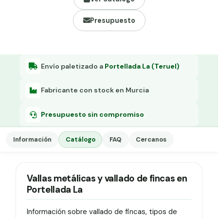
Grapa malla H.
Presupuesto
Grapadora
Grapas a-18
Tensor galvanizado
Envío paletizado a
Portellada La (Teruel)
Fabricante con stock en Murcia
Presupuesto sin compromiso
Información
Catálogo
FAQ
Cercanos
Vallas metálicas y vallado de fincas en
Portellada La
Información sobre vallado de fincas, tipos de