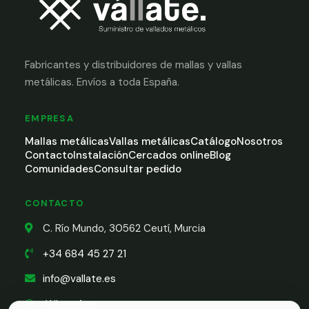
Fabricantes y distribuidores de mallas y vallas
metálicas. Envíos a toda España.
EMPRESA
Mallas metálicas
Vallas metálicas
Catálogo
Nosotros
Contacto
Instalación
Cercados online
Blog
Comunidades
Consultar pedido
CONTACTO
C. Río Mundo, 30562 Ceutí, Murcia
+34 684 45 27 21
info@vallate.es
WhatsApp