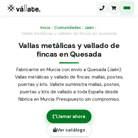
Inicio
/
Comunidades
/
Jaén
/
Vallas metálicas y vallado de fincas en Quesada
Malla electrosoldada
Vallas metálicas y vallado de
fincas en Quesada
Malla ganadera
Puerta abatible dos hojas
Malla simple torsión
Puerta acceso peatonal
Fabricante en Murcia con envío a Quesada (Jaén).
Vallas metálicas y vallado de fincas: mallas, postes,
Malla triple torsión
Poste malla Hércules
puertas y kits. Vallate suministra mallas, postes,
Panel malla H.
puertas y kits de vallado a toda España desde
Poste malla simple torsión
Alambre de espino galvanizado
fábrica en Murcia. Presupuesto sin compromiso.
Alambre liso galvanizado
Malla ocultación 70 g/m² verde
Llamar ahora
Abrazadera PVC malla H.
Ver catálogo