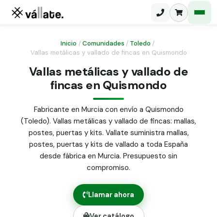
Inicio
/
Comunidades
/
Toledo
/
Vallas metálicas y vallado de fincas en Quismondo
Malla electrosoldada
Vallas metálicas y vallado de
fincas en Quismondo
Malla ganadera
Puerta abatible dos hojas
Malla simple torsión
Puerta acceso peatonal
Fabricante en Murcia con envío a Quismondo
(Toledo). Vallas metálicas y vallado de fincas: mallas,
Malla triple torsión
Poste malla Hércules
postes, puertas y kits. Vallate suministra mallas,
Panel malla H.
postes, puertas y kits de vallado a toda España
Poste malla simple torsión
Alambre de espino galvanizado
desde fábrica en Murcia. Presupuesto sin
compromiso.
Alambre liso galvanizado
Malla ocultación 70 g/m² verde
Llamar ahora
Abrazadera PVC malla H.
Ver catálogo