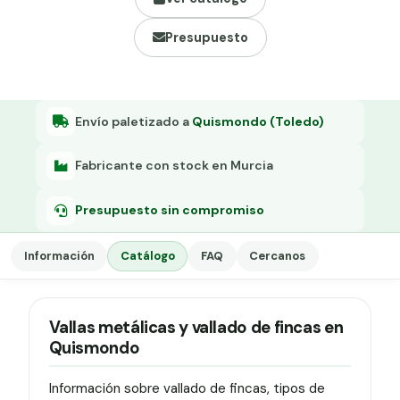
Grapa malla H.
Presupuesto
Grapadora
Grapas a-18
Tensor galvanizado
Envío paletizado a
Quismondo (Toledo)
Fabricante con stock en Murcia
Presupuesto sin compromiso
Información
Catálogo
FAQ
Cercanos
Vallas metálicas y vallado de fincas en
Quismondo
Información sobre vallado de fincas, tipos de