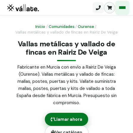
Inicio
/
Comunidades
/
Ourense
/
Vallas metálicas y vallado de fincas en Rairiz De Veiga
Malla electrosoldada
Vallas metálicas y vallado de
fincas en Rairiz De Veiga
Malla ganadera
Puerta abatible dos hojas
Malla simple torsión
Puerta acceso peatonal
Fabricante en Murcia con envío a Rairiz De Veiga
(Ourense). Vallas metálicas y vallado de fincas:
Malla triple torsión
Poste malla Hércules
mallas, postes, puertas y kits. Vallate suministra
Panel malla H.
mallas, postes, puertas y kits de vallado a toda
Poste malla simple torsión
Alambre de espino galvanizado
España desde fábrica en Murcia. Presupuesto sin
compromiso.
Alambre liso galvanizado
Malla ocultación 70 g/m² verde
Llamar ahora
Abrazadera PVC malla H.
Ver catálogo