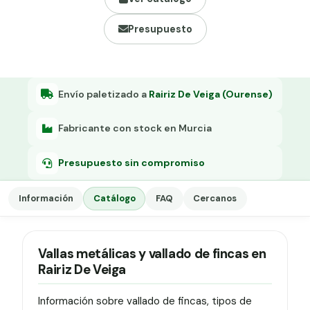
Grapa malla H.
Presupuesto
Grapadora
Grapas a-18
Tensor galvanizado
Envío paletizado a
Rairiz De Veiga (Ourense)
Fabricante con stock en Murcia
Presupuesto sin compromiso
Información
Catálogo
FAQ
Cercanos
Vallas metálicas y vallado de fincas en
Rairiz De Veiga
Información sobre vallado de fincas, tipos de