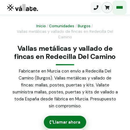
Inicio
/
Comunidades
/
Burgos
/
Vallas metálicas y vallado de fincas en Redecilla Del
Camino
Malla electrosoldada
Vallas metálicas y vallado de
Malla ganadera
Puerta abatible dos hojas
fincas en Redecilla Del Camino
Malla simple torsión
Puerta acceso peatonal
Fabricante en Murcia con envío a Redecilla Del
Malla triple torsión
Camino (Burgos). Vallas metálicas y vallado de
Poste malla Hércules
Panel malla H.
fincas: mallas, postes, puertas y kits. Vallate
Poste malla simple torsión
suministra mallas, postes, puertas y kits de vallado a
Alambre de espino galvanizado
toda España desde fábrica en Murcia. Presupuesto
Alambre liso galvanizado
sin compromiso.
Malla ocultación 70 g/m² verde
Abrazadera PVC malla H.
Llamar ahora