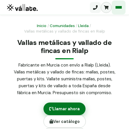
Inicio
/
Comunidades
/
Lleida
/
Vallas metálicas y vallado de fincas en Rialp
Malla electrosoldada
Vallas metálicas y vallado de
fincas en Rialp
Malla ganadera
Puerta abatible dos hojas
Malla simple torsión
Puerta acceso peatonal
Fabricante en Murcia con envío a Rialp (Lleida).
Vallas metálicas y vallado de fincas: mallas, postes,
Malla triple torsión
Poste malla Hércules
puertas y kits. Vallate suministra mallas, postes,
Panel malla H.
puertas y kits de vallado a toda España desde
Poste malla simple torsión
Alambre de espino galvanizado
fábrica en Murcia. Presupuesto sin compromiso.
Alambre liso galvanizado
Malla ocultación 70 g/m² verde
Llamar ahora
Abrazadera PVC malla H.
Ver catálogo