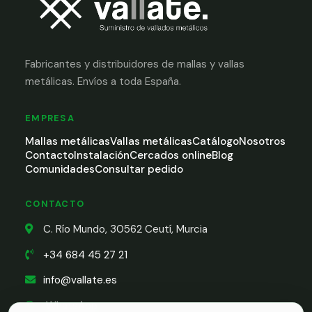
Fabricantes y distribuidores de mallas y vallas
metálicas. Envíos a toda España.
EMPRESA
Mallas metálicas
Vallas metálicas
Catálogo
Nosotros
Contacto
Instalación
Cercados online
Blog
Comunidades
Consultar pedido
CONTACTO
C. Río Mundo, 30562 Ceutí, Murcia
+34 684 45 27 21
info@vallate.es
WhatsApp