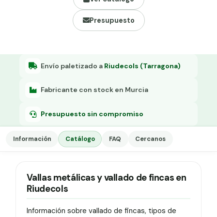
Grapa malla H.
Presupuesto
Grapadora
Grapas a-18
Tensor galvanizado
Envío paletizado a
Riudecols (Tarragona)
Fabricante con stock en Murcia
Presupuesto sin compromiso
Información
Catálogo
FAQ
Cercanos
Vallas metálicas y vallado de fincas en
Riudecols
Información sobre vallado de fincas, tipos de