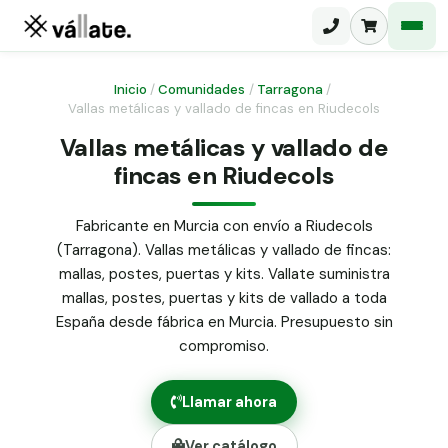
Inicio
/
Comunidades
/
Tarragona
/
Vallas metálicas y vallado de fincas en Riudecols
Malla electrosoldada
Vallas metálicas y vallado de
fincas en Riudecols
Malla ganadera
Puerta abatible dos hojas
Malla simple torsión
Puerta acceso peatonal
Fabricante en Murcia con envío a Riudecols
(Tarragona). Vallas metálicas y vallado de fincas:
Malla triple torsión
Poste malla Hércules
mallas, postes, puertas y kits. Vallate suministra
Panel malla H.
mallas, postes, puertas y kits de vallado a toda
Poste malla simple torsión
Alambre de espino galvanizado
España desde fábrica en Murcia. Presupuesto sin
compromiso.
Alambre liso galvanizado
Malla ocultación 70 g/m² verde
Llamar ahora
Abrazadera PVC malla H.
Ver catálogo