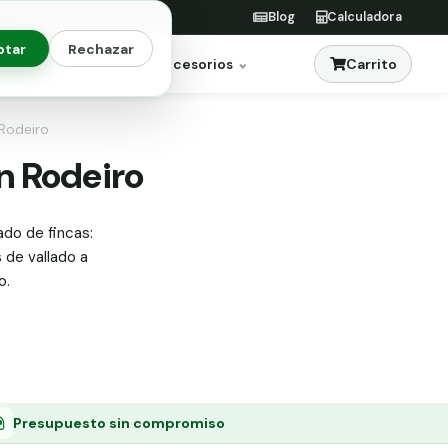
Blog
Calculadora
ptar
Rechazar
Carrito
res
Jardinería
Accesorios
 Rodeiro
en Rodeiro
ado de fincas:
s de vallado a
o.
Presupuesto sin compromiso