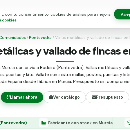
Ace
y, con tu consentimiento, cookies de análisis para mejorar
as para vallado
Kits de vallado
Postes metálicos
Alamb
e cookies
Comunidades
/
Pontevedra
/
Vallas metálicas y vallado de fincas en
tálicas y vallado de fincas 
 Murcia con envío a Rodeiro (Pontevedra). Vallas metálicas y vall
s, puertas y kits. Vallate suministra mallas, postes, puertas y kit
oda España desde fábrica en Murcia. Presupuesto sin compromis
Llamar ahora
Ver catálogo
Presupuesto
(Pontevedra)
Fabricante con stock en Murcia