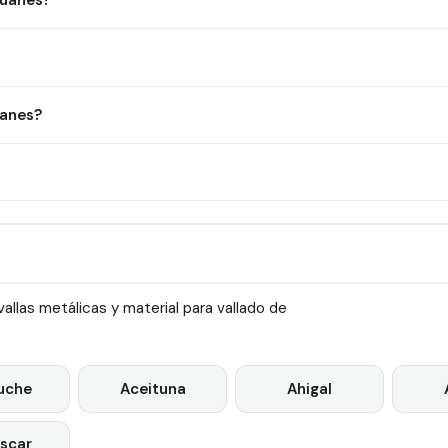
Ruanes?
uanes?
llas metálicas y material para vallado de
uche
Aceituna
Ahigal
scar