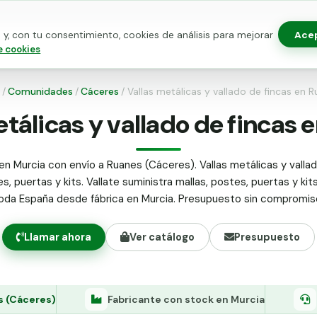
Ace
y, con tu consentimiento, cookies de análisis para mejorar
as para vallado
Kits de vallado
Postes metálicos
Alamb
e cookies
/
Comunidades
/
Cáceres
/
Vallas metálicas y vallado de fincas en 
etálicas y vallado de fincas 
en Murcia con envío a Ruanes (Cáceres). Vallas metálicas y vallad
s, puertas y kits. Vallate suministra mallas, postes, puertas y kit
oda España desde fábrica en Murcia. Presupuesto sin compromis
Llamar ahora
Ver catálogo
Presupuesto
 (Cáceres)
Fabricante con stock en Murcia