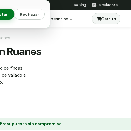
Blog
Calculadora
ptar
Rechazar
Carrito
res
Jardinería
Accesorios
Ruanes
en Ruanes
o de fincas:
s de vallado a
o.
Presupuesto sin compromiso