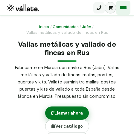
Inicio
/
Comunidades
/
Jaén
/
Vallas metálicas y vallado de fincas en Rus
Malla electrosoldada
Vallas metálicas y vallado de
fincas en Rus
Malla ganadera
Puerta abatible dos hojas
Malla simple torsión
Puerta acceso peatonal
Fabricante en Murcia con envío a Rus (Jaén). Vallas
metálicas y vallado de fincas: mallas, postes,
Malla triple torsión
Poste malla Hércules
puertas y kits. Vallate suministra mallas, postes,
Panel malla H.
puertas y kits de vallado a toda España desde
Poste malla simple torsión
Alambre de espino galvanizado
fábrica en Murcia. Presupuesto sin compromiso.
Alambre liso galvanizado
Malla ocultación 70 g/m² verde
Llamar ahora
Abrazadera PVC malla H.
Ver catálogo