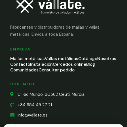
Fabricantes y distribuidores de mallas y vallas
metálicas. Envíos a toda España.
EMPRESA
Mallas metálicas
Vallas metálicas
Catálogo
Nosotros
Contacto
Instalación
Cercados online
Blog
Comunidades
Consultar pedido
CONTACTO
C. Río Mundo, 30562 Ceutí, Murcia
+34 684 45 27 21
info@vallate.es
WhatsApp