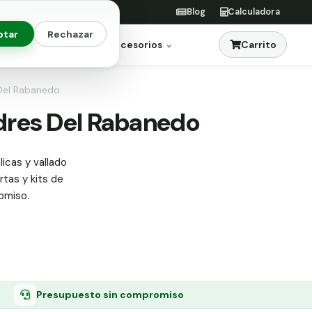
Blog
Calculadora
ptar
Rechazar
Carrito
res
Jardinería
Accesorios
 Del Rabanedo
ndres Del Rabanedo
icas y vallado
rtas y kits de
omiso.
Presupuesto sin compromiso