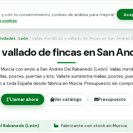
Ace
y, con tu consentimiento, cookies de análisis para mejorar
as para vallado
Kits de vallado
Postes metálicos
Alamb
e cookies
nidades
/
León
/
Vallas metálicas y vallado de fincas en San Andres
y vallado de fincas en San A
 Murcia con envío a San Andres Del Rabanedo (León). Vallas metál
llas, postes, puertas y kits. Vallate suministra mallas, postes, pue
do a toda España desde fábrica en Murcia. Presupuesto sin compr
Llamar ahora
Ver catálogo
Presupuesto
el Rabanedo (León)
Fabricante con stock en Murcia