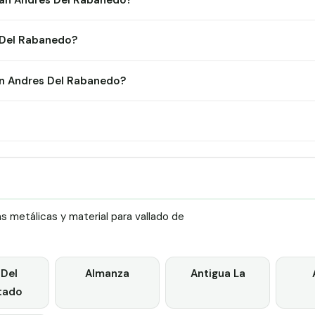
 San Andres Del Rabanedo?
 Del Rabanedo?
n Andres Del Rabanedo?
 metálicas y material para vallado de
 Del
Almanza
Antigua La
tado