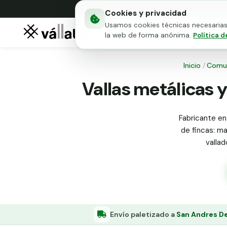
Cookies y privacidad
Usamos cookies técnicas necesarias 
Mallas metálicas
Puert
la web de forma anónima.
Política d
Inicio
/
Comu
Vallas metálicas 
Fabricante en
de fincas: ma
valla
Envío paletizado a
San Andres D