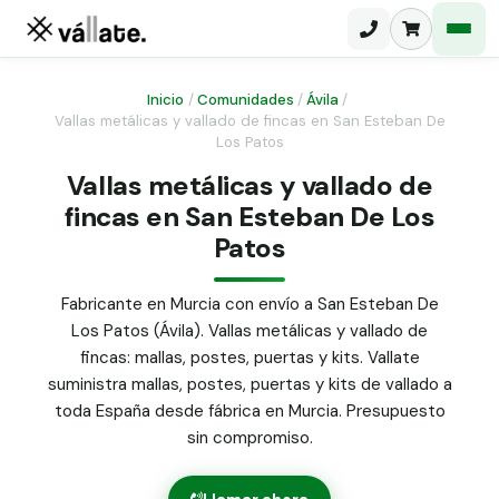
Inicio
/
Comunidades
/
Ávila
/
Vallas metálicas y vallado de fincas en San Esteban De
Los Patos
Malla electrosoldada
Vallas metálicas y vallado de
Malla ganadera
Puerta abatible dos hojas
fincas en San Esteban De Los
Malla simple torsión
Patos
Puerta acceso peatonal
Malla triple torsión
Fabricante en Murcia con envío a San Esteban De
Poste malla Hércules
Panel malla H.
Los Patos (Ávila). Vallas metálicas y vallado de
Poste malla simple torsión
fincas: mallas, postes, puertas y kits. Vallate
Alambre de espino galvanizado
suministra mallas, postes, puertas y kits de vallado a
Alambre liso galvanizado
toda España desde fábrica en Murcia. Presupuesto
Malla ocultación 70 g/m² verde
sin compromiso.
Abrazadera PVC malla H.