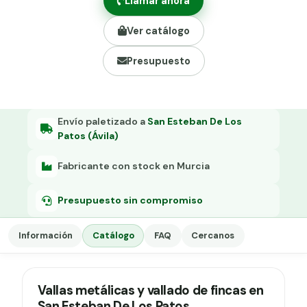
Llamar ahora
Grapa malla H.
Ver catálogo
Grapadora
Presupuesto
Grapas a-18
Tensor galvanizado
Envío paletizado a
San Esteban De Los
Patos (Ávila)
Fabricante con stock en Murcia
Presupuesto sin compromiso
Información
Catálogo
FAQ
Cercanos
Vallas metálicas y vallado de fincas en
San Esteban De Los Patos