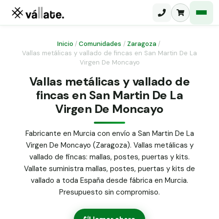
Inicio
/
Comunidades
/
Zaragoza
/
Vallas metálicas y vallado de fincas en San Martin De La
Virgen De Moncayo
Malla electrosoldada
Vallas metálicas y vallado de
Malla ganadera
Puerta abatible dos hojas
fincas en San Martin De La
Malla simple torsión
Virgen De Moncayo
Puerta acceso peatonal
Malla triple torsión
Fabricante en Murcia con envío a San Martin De La
Poste malla Hércules
Panel malla H.
Virgen De Moncayo (Zaragoza). Vallas metálicas y
Poste malla simple torsión
vallado de fincas: mallas, postes, puertas y kits.
Alambre de espino galvanizado
Vallate suministra mallas, postes, puertas y kits de
Alambre liso galvanizado
vallado a toda España desde fábrica en Murcia.
Malla ocultación 70 g/m² verde
Presupuesto sin compromiso.
Abrazadera PVC malla H.