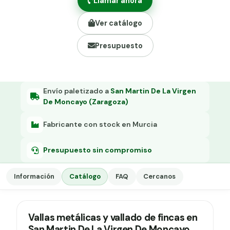
Llamar ahora
Grapa malla H.
Ver catálogo
Grapadora
Presupuesto
Grapas a-18
Tensor galvanizado
Envío paletizado a
San Martin De La Virgen
De Moncayo (Zaragoza)
Fabricante con stock en Murcia
Presupuesto sin compromiso
Información
Catálogo
FAQ
Cercanos
Vallas metálicas y vallado de fincas en
San Martin De La Virgen De Moncayo