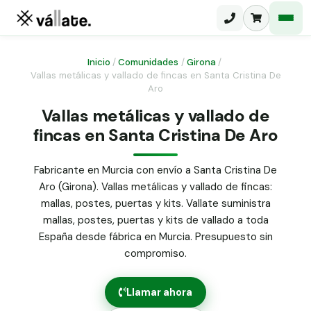
Inicio
/
Comunidades
/
Girona
/
Vallas metálicas y vallado de fincas en Santa Cristina De
Aro
Malla electrosoldada
Vallas metálicas y vallado de
Malla ganadera
Puerta abatible dos hojas
fincas en Santa Cristina De Aro
Malla simple torsión
Puerta acceso peatonal
Fabricante en Murcia con envío a Santa Cristina De
Malla triple torsión
Aro (Girona). Vallas metálicas y vallado de fincas:
Poste malla Hércules
Panel malla H.
mallas, postes, puertas y kits. Vallate suministra
Poste malla simple torsión
mallas, postes, puertas y kits de vallado a toda
Alambre de espino galvanizado
España desde fábrica en Murcia. Presupuesto sin
Alambre liso galvanizado
compromiso.
Malla ocultación 70 g/m² verde
Abrazadera PVC malla H.
Llamar ahora