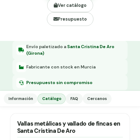
Grapa malla H.
Ver catálogo
Grapadora
Presupuesto
Grapas a-18
Tensor galvanizado
Envío paletizado a
Santa Cristina De Aro
(Girona)
Fabricante con stock en Murcia
Presupuesto sin compromiso
Información
Catálogo
FAQ
Cercanos
Vallas metálicas y vallado de fincas en
Santa Cristina De Aro