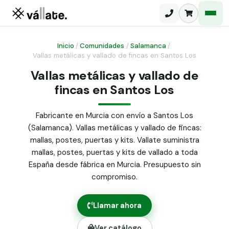
Inicio
/
Comunidades
/
Salamanca
/
Vallas metálicas y vallado de fincas en Santos Los
Malla electrosoldada
Vallas metálicas y vallado de
fincas en Santos Los
Malla ganadera
Puerta abatible dos hojas
Malla simple torsión
Puerta acceso peatonal
Fabricante en Murcia con envío a Santos Los
(Salamanca). Vallas metálicas y vallado de fincas:
Malla triple torsión
Poste malla Hércules
mallas, postes, puertas y kits. Vallate suministra
Panel malla H.
mallas, postes, puertas y kits de vallado a toda
Poste malla simple torsión
Alambre de espino galvanizado
España desde fábrica en Murcia. Presupuesto sin
compromiso.
Alambre liso galvanizado
Malla ocultación 70 g/m² verde
Llamar ahora
Abrazadera PVC malla H.
Ver catálogo