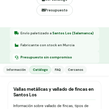
Grapa malla H.
Presupuesto
Grapadora
Grapas a-18
Tensor galvanizado
Envío paletizado a
Santos Los (Salamanca)
Fabricante con stock en Murcia
Presupuesto sin compromiso
Información
Catálogo
FAQ
Cercanos
Vallas metálicas y vallado de fincas en
Santos Los
Información sobre vallado de fincas, tipos de