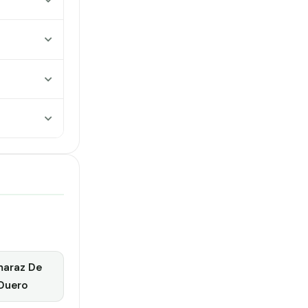
maraz De
Duero