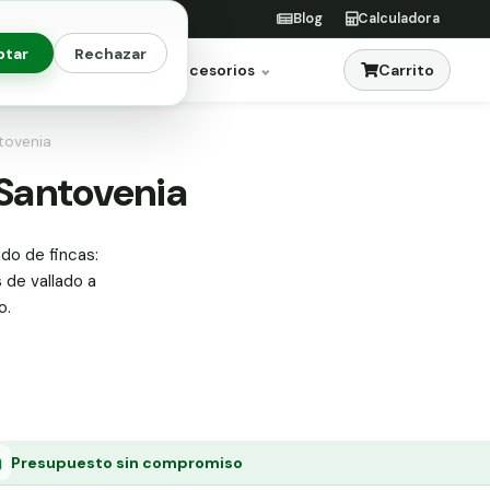
Blog
Calculadora
ptar
Rechazar
Carrito
res
Jardinería
Accesorios
ntovenia
 Santovenia
ado de fincas:
s de vallado a
o.
Presupuesto sin compromiso