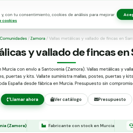
Ace
y, con tu consentimiento, cookies de análisis para mejorar
as para vallado
Kits de vallado
Postes metálicos
Alamb
e cookies
Comunidades
/
Zamora
/
Vallas metálicas y vallado de fincas en Sa
álicas y vallado de fincas en
 Murcia con envío a Santovenia (Zamora). Vallas metálicas y vall
s, puertas y kits. Vallate suministra mallas, postes, puertas y kit
oda España desde fábrica en Murcia. Presupuesto sin compromis
Llamar ahora
Ver catálogo
Presupuesto
nia (Zamora)
Fabricante con stock en Murcia