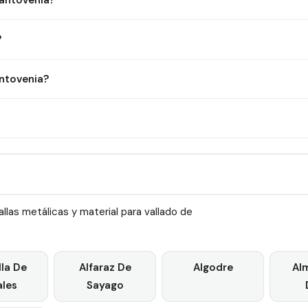
Santovenia?
?
ntovenia?
las metálicas y material para vallado de
lla De
Alfaraz De
Algodre
Al
les
Sayago