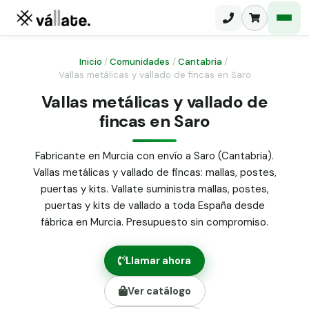
Inicio
/
Comunidades
/
Cantabria
/
Vallas metálicas y vallado de fincas en Saro
Malla electrosoldada
Vallas metálicas y vallado de
fincas en Saro
Malla ganadera
Puerta abatible dos hojas
Malla simple torsión
Puerta acceso peatonal
Fabricante en Murcia con envío a Saro (Cantabria).
Vallas metálicas y vallado de fincas: mallas, postes,
Malla triple torsión
Poste malla Hércules
puertas y kits. Vallate suministra mallas, postes,
Panel malla H.
puertas y kits de vallado a toda España desde
Poste malla simple torsión
Alambre de espino galvanizado
fábrica en Murcia. Presupuesto sin compromiso.
Alambre liso galvanizado
Malla ocultación 70 g/m² verde
Llamar ahora
Abrazadera PVC malla H.
Ver catálogo