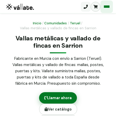
Inicio
/
Comunidades
/
Teruel
/
Vallas metálicas y vallado de fincas en Sarrion
Malla electrosoldada
Vallas metálicas y vallado de
fincas en Sarrion
Malla ganadera
Puerta abatible dos hojas
Malla simple torsión
Puerta acceso peatonal
Fabricante en Murcia con envío a Sarrion (Teruel).
Vallas metálicas y vallado de fincas: mallas, postes,
Malla triple torsión
Poste malla Hércules
puertas y kits. Vallate suministra mallas, postes,
Panel malla H.
puertas y kits de vallado a toda España desde
Poste malla simple torsión
Alambre de espino galvanizado
fábrica en Murcia. Presupuesto sin compromiso.
Alambre liso galvanizado
Malla ocultación 70 g/m² verde
Llamar ahora
Abrazadera PVC malla H.
Ver catálogo