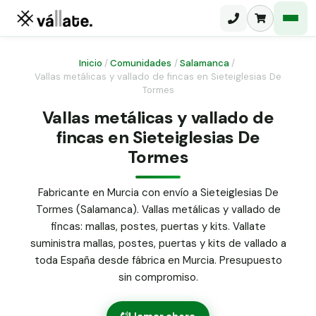
Inicio
/
Comunidades
/
Salamanca
/
Vallas metálicas y vallado de fincas en Sieteiglesias De
Tormes
Malla electrosoldada
Vallas metálicas y vallado de
Malla ganadera
Puerta abatible dos hojas
fincas en Sieteiglesias De
Malla simple torsión
Tormes
Puerta acceso peatonal
Malla triple torsión
Fabricante en Murcia con envío a Sieteiglesias De
Poste malla Hércules
Panel malla H.
Tormes (Salamanca). Vallas metálicas y vallado de
Poste malla simple torsión
fincas: mallas, postes, puertas y kits. Vallate
Alambre de espino galvanizado
suministra mallas, postes, puertas y kits de vallado a
Alambre liso galvanizado
toda España desde fábrica en Murcia. Presupuesto
Malla ocultación 70 g/m² verde
sin compromiso.
Abrazadera PVC malla H.