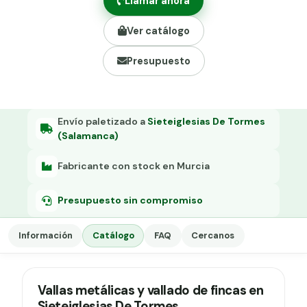
Llamar ahora
Grapa malla H.
Ver catálogo
Grapadora
Presupuesto
Grapas a-18
Tensor galvanizado
Envío paletizado a
Sieteiglesias De Tormes
(Salamanca)
Fabricante con stock en Murcia
Presupuesto sin compromiso
Información
Catálogo
FAQ
Cercanos
Vallas metálicas y vallado de fincas en
Sieteiglesias De Tormes