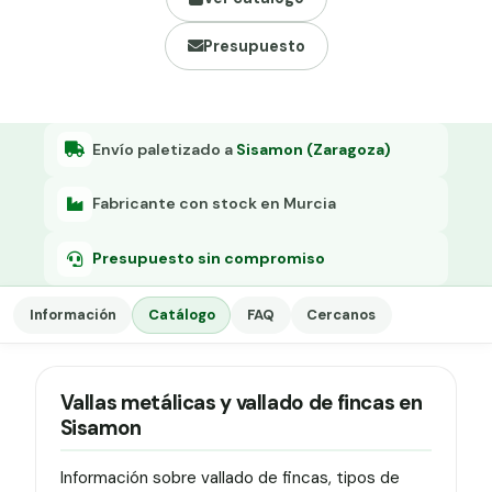
Grapa malla H.
Presupuesto
Grapadora
Grapas a-18
Tensor galvanizado
Envío paletizado a
Sisamon (Zaragoza)
Fabricante con stock en Murcia
Presupuesto sin compromiso
Información
Catálogo
FAQ
Cercanos
Vallas metálicas y vallado de fincas en
Sisamon
Información sobre vallado de fincas, tipos de