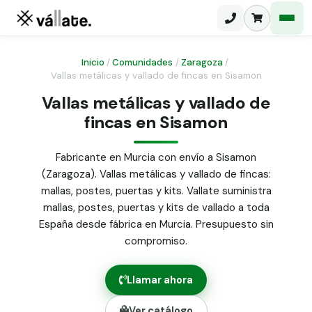
Inicio
/
Comunidades
/
Zaragoza
/
Vallas metálicas y vallado de fincas en Sisamon
Malla electrosoldada
Vallas metálicas y vallado de
fincas en Sisamon
Malla ganadera
Puerta abatible dos hojas
Malla simple torsión
Puerta acceso peatonal
Fabricante en Murcia con envío a Sisamon
(Zaragoza). Vallas metálicas y vallado de fincas:
Malla triple torsión
Poste malla Hércules
mallas, postes, puertas y kits. Vallate suministra
Panel malla H.
mallas, postes, puertas y kits de vallado a toda
Poste malla simple torsión
Alambre de espino galvanizado
España desde fábrica en Murcia. Presupuesto sin
compromiso.
Alambre liso galvanizado
Malla ocultación 70 g/m² verde
Llamar ahora
Abrazadera PVC malla H.
Ver catálogo