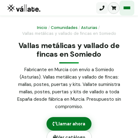
Inicio
/
Comunidades
/
Asturias
/
Vallas metálicas y vallado de fincas en Somiedo
Malla electrosoldada
Vallas metálicas y vallado de
fincas en Somiedo
Malla ganadera
Puerta abatible dos hojas
Malla simple torsión
Puerta acceso peatonal
Fabricante en Murcia con envío a Somiedo
(Asturias). Vallas metálicas y vallado de fincas:
Malla triple torsión
Poste malla Hércules
mallas, postes, puertas y kits. Vallate suministra
Panel malla H.
mallas, postes, puertas y kits de vallado a toda
Poste malla simple torsión
Alambre de espino galvanizado
España desde fábrica en Murcia. Presupuesto sin
compromiso.
Alambre liso galvanizado
Malla ocultación 70 g/m² verde
Llamar ahora
Abrazadera PVC malla H.
Ver catálogo