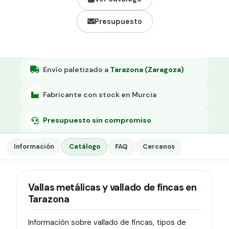
Grapa malla H.
Presupuesto
Grapadora
Grapas a-18
Tensor galvanizado
Envío paletizado a
Tarazona (Zaragoza)
Fabricante con stock en Murcia
Presupuesto sin compromiso
Información
Catálogo
FAQ
Cercanos
Vallas metálicas y vallado de fincas en
Tarazona
Información sobre vallado de fincas, tipos de