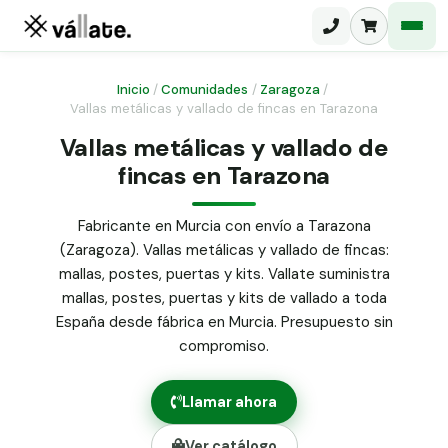
Inicio
/
Comunidades
/
Zaragoza
/
Vallas metálicas y vallado de fincas en Tarazona
Malla electrosoldada
Vallas metálicas y vallado de
fincas en Tarazona
Malla ganadera
Puerta abatible dos hojas
Malla simple torsión
Puerta acceso peatonal
Fabricante en Murcia con envío a Tarazona
(Zaragoza). Vallas metálicas y vallado de fincas:
Malla triple torsión
Poste malla Hércules
mallas, postes, puertas y kits. Vallate suministra
Panel malla H.
mallas, postes, puertas y kits de vallado a toda
Poste malla simple torsión
Alambre de espino galvanizado
España desde fábrica en Murcia. Presupuesto sin
compromiso.
Alambre liso galvanizado
Malla ocultación 70 g/m² verde
Llamar ahora
Abrazadera PVC malla H.
Ver catálogo