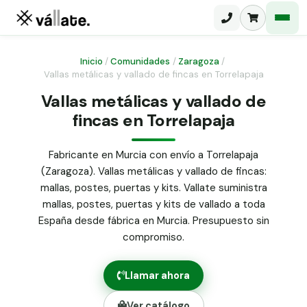
Inicio
/
Comunidades
/
Zaragoza
/
Vallas metálicas y vallado de fincas en Torrelapaja
Malla electrosoldada
Vallas metálicas y vallado de
fincas en Torrelapaja
Malla ganadera
Puerta abatible dos hojas
Malla simple torsión
Puerta acceso peatonal
Fabricante en Murcia con envío a Torrelapaja
(Zaragoza). Vallas metálicas y vallado de fincas:
Malla triple torsión
Poste malla Hércules
mallas, postes, puertas y kits. Vallate suministra
Panel malla H.
mallas, postes, puertas y kits de vallado a toda
Poste malla simple torsión
Alambre de espino galvanizado
España desde fábrica en Murcia. Presupuesto sin
compromiso.
Alambre liso galvanizado
Malla ocultación 70 g/m² verde
Llamar ahora
Abrazadera PVC malla H.
Ver catálogo