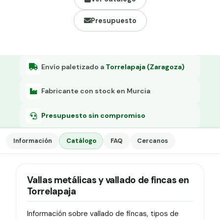
Grapa malla H.
Presupuesto
Grapadora
Grapas a-18
Tensor galvanizado
Envío paletizado a
Torrelapaja (Zaragoza)
Fabricante con stock en Murcia
Presupuesto sin compromiso
Información
Catálogo
FAQ
Cercanos
Vallas metálicas y vallado de fincas en
Torrelapaja
Información sobre vallado de fincas, tipos de