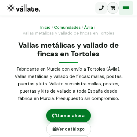
Inicio
/
Comunidades
/
Ávila
/
Vallas metálicas y vallado de fincas en Tortoles
Malla electrosoldada
Vallas metálicas y vallado de
fincas en Tortoles
Malla ganadera
Puerta abatible dos hojas
Malla simple torsión
Puerta acceso peatonal
Fabricante en Murcia con envío a Tortoles (Ávila).
Vallas metálicas y vallado de fincas: mallas, postes,
Malla triple torsión
Poste malla Hércules
puertas y kits. Vallate suministra mallas, postes,
Panel malla H.
puertas y kits de vallado a toda España desde
Poste malla simple torsión
Alambre de espino galvanizado
fábrica en Murcia. Presupuesto sin compromiso.
Alambre liso galvanizado
Malla ocultación 70 g/m² verde
Llamar ahora
Abrazadera PVC malla H.
Ver catálogo