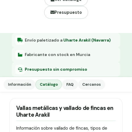
Grapa malla H.
Presupuesto
Grapadora
Grapas a-18
Tensor galvanizado
Envío paletizado a
Uharte Arakil (Navarra)
Fabricante con stock en Murcia
Presupuesto sin compromiso
Información
Catálogo
FAQ
Cercanos
Vallas metálicas y vallado de fincas en
Uharte Arakil
Información sobre vallado de fincas, tipos de