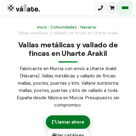
Inicio
/
Comunidades
/
Navarra
/
Vallas metálicas y vallado de fincas en Uharte Arakil
Malla electrosoldada
Vallas metálicas y vallado de
fincas en Uharte Arakil
Malla ganadera
Puerta abatible dos hojas
Malla simple torsión
Puerta acceso peatonal
Fabricante en Murcia con envío a Uharte Arakil
(Navarra). Vallas metálicas y vallado de fincas:
Malla triple torsión
Poste malla Hércules
mallas, postes, puertas y kits. Vallate suministra
Panel malla H.
mallas, postes, puertas y kits de vallado a toda
Poste malla simple torsión
Alambre de espino galvanizado
España desde fábrica en Murcia. Presupuesto sin
compromiso.
Alambre liso galvanizado
Malla ocultación 70 g/m² verde
Llamar ahora
Abrazadera PVC malla H.
Ver catálogo