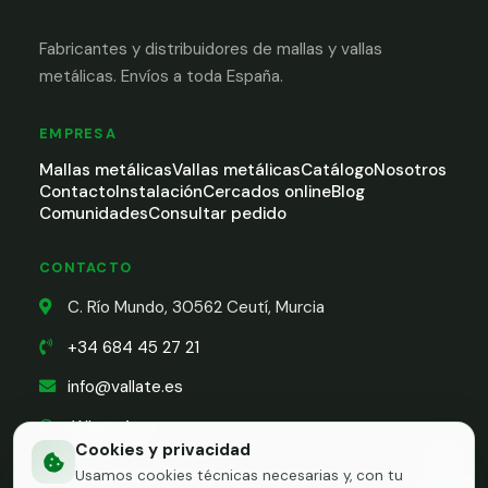
Fabricantes y distribuidores de mallas y vallas
metálicas. Envíos a toda España.
EMPRESA
Mallas metálicas
Vallas metálicas
Catálogo
Nosotros
Contacto
Instalación
Cercados online
Blog
Comunidades
Consultar pedido
CONTACTO
C. Río Mundo, 30562 Ceutí, Murcia
+34 684 45 27 21
info@vallate.es
WhatsApp
Cookies y privacidad
Usamos cookies técnicas necesarias y, con tu