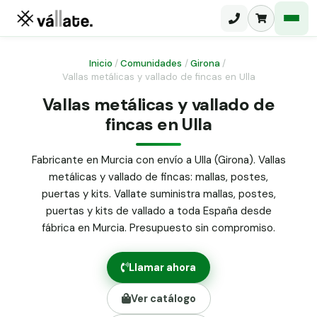
Inicio
/
Comunidades
/
Girona
/
Vallas metálicas y vallado de fincas en Ulla
Malla electrosoldada
Vallas metálicas y vallado de
fincas en Ulla
Malla ganadera
Puerta abatible dos hojas
Malla simple torsión
Puerta acceso peatonal
Fabricante en Murcia con envío a Ulla (Girona). Vallas
metálicas y vallado de fincas: mallas, postes,
Malla triple torsión
Poste malla Hércules
puertas y kits. Vallate suministra mallas, postes,
Panel malla H.
puertas y kits de vallado a toda España desde
Poste malla simple torsión
Alambre de espino galvanizado
fábrica en Murcia. Presupuesto sin compromiso.
Alambre liso galvanizado
Malla ocultación 70 g/m² verde
Llamar ahora
Abrazadera PVC malla H.
Ver catálogo