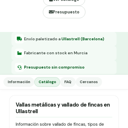
Grapa malla H.
Presupuesto
Grapadora
Grapas a-18
Tensor galvanizado
Envío paletizado a
Ullastrell (Barcelona)
Fabricante con stock en Murcia
Presupuesto sin compromiso
Información
Catálogo
FAQ
Cercanos
Vallas metálicas y vallado de fincas en
Ullastrell
Información sobre vallado de fincas, tipos de