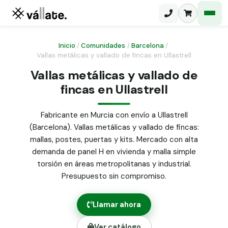
Inicio
/
Comunidades
/
Barcelona
/
Vallas metálicas y vallado de fincas en Ullastrell
Malla electrosoldada
Vallas metálicas y vallado de
fincas en Ullastrell
Malla ganadera
Puerta abatible dos hojas
Malla simple torsión
Puerta acceso peatonal
Fabricante en Murcia con envío a Ullastrell
(Barcelona). Vallas metálicas y vallado de fincas:
Malla triple torsión
Poste malla Hércules
mallas, postes, puertas y kits. Mercado con alta
Panel malla H.
demanda de panel H en vivienda y malla simple
Poste malla simple torsión
Alambre de espino galvanizado
torsión en áreas metropolitanas y industrial.
Presupuesto sin compromiso.
Alambre liso galvanizado
Malla ocultación 70 g/m² verde
Llamar ahora
Abrazadera PVC malla H.
Ver catálogo