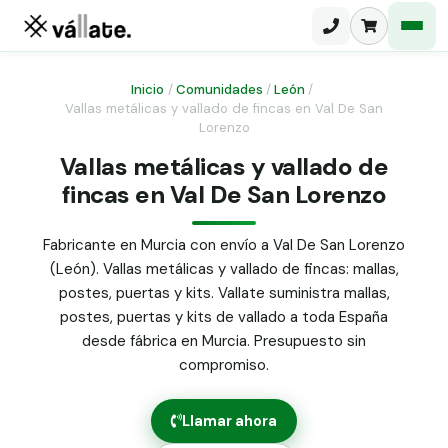
Inicio
/
Comunidades
/
León
/
Vallas metálicas y vallado de fincas en Val De San
Lorenzo
Malla electrosoldada
Vallas metálicas y vallado de
Malla ganadera
Puerta abatible dos hojas
fincas en Val De San Lorenzo
Malla simple torsión
Puerta acceso peatonal
Fabricante en Murcia con envío a Val De San Lorenzo
Malla triple torsión
(León). Vallas metálicas y vallado de fincas: mallas,
Poste malla Hércules
Panel malla H.
postes, puertas y kits. Vallate suministra mallas,
Poste malla simple torsión
postes, puertas y kits de vallado a toda España
Alambre de espino galvanizado
desde fábrica en Murcia. Presupuesto sin
Alambre liso galvanizado
compromiso.
Malla ocultación 70 g/m² verde
Abrazadera PVC malla H.
Llamar ahora