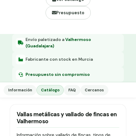
Grapa malla H.
Presupuesto
Grapadora
Grapas a-18
Tensor galvanizado
Envío paletizado a
Valhermoso
(Guadalajara)
Fabricante con stock en Murcia
Presupuesto sin compromiso
Información
Catálogo
FAQ
Cercanos
Vallas metálicas y vallado de fincas en
Valhermoso
Información sobre vallado de fincas, tipos de