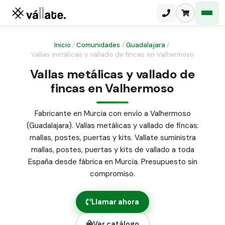
Inicio
/
Comunidades
/
Guadalajara
/
Vallas metálicas y vallado de fincas en Valhermoso
Malla electrosoldada
Vallas metálicas y vallado de
fincas en Valhermoso
Malla ganadera
Puerta abatible dos hojas
Malla simple torsión
Puerta acceso peatonal
Fabricante en Murcia con envío a Valhermoso
(Guadalajara). Vallas metálicas y vallado de fincas:
Malla triple torsión
Poste malla Hércules
mallas, postes, puertas y kits. Vallate suministra
Panel malla H.
mallas, postes, puertas y kits de vallado a toda
Poste malla simple torsión
Alambre de espino galvanizado
España desde fábrica en Murcia. Presupuesto sin
compromiso.
Alambre liso galvanizado
Malla ocultación 70 g/m² verde
Llamar ahora
Abrazadera PVC malla H.
Ver catálogo