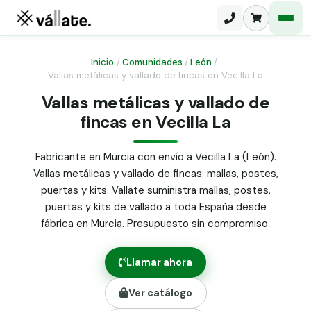
Inicio
/
Comunidades
/
León
/
Vallas metálicas y vallado de fincas en Vecilla La
Malla electrosoldada
Vallas metálicas y vallado de
fincas en Vecilla La
Malla ganadera
Puerta abatible dos hojas
Malla simple torsión
Puerta acceso peatonal
Fabricante en Murcia con envío a Vecilla La (León).
Vallas metálicas y vallado de fincas: mallas, postes,
Malla triple torsión
Poste malla Hércules
puertas y kits. Vallate suministra mallas, postes,
Panel malla H.
puertas y kits de vallado a toda España desde
Poste malla simple torsión
Alambre de espino galvanizado
fábrica en Murcia. Presupuesto sin compromiso.
Alambre liso galvanizado
Malla ocultación 70 g/m² verde
Llamar ahora
Abrazadera PVC malla H.
Ver catálogo