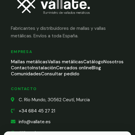
Fabricantes y distribuidores de mallas y vallas
metálicas. Envíos a toda España.
EMPRESA
Mallas metálicas
Vallas metálicas
Catálogo
Nosotros
Contacto
Instalación
Cercados online
Blog
Comunidades
Consultar pedido
CONTACTO
C. Río Mundo, 30562 Ceutí, Murcia
+34 684 45 27 21
info@vallate.es
WhatsApp