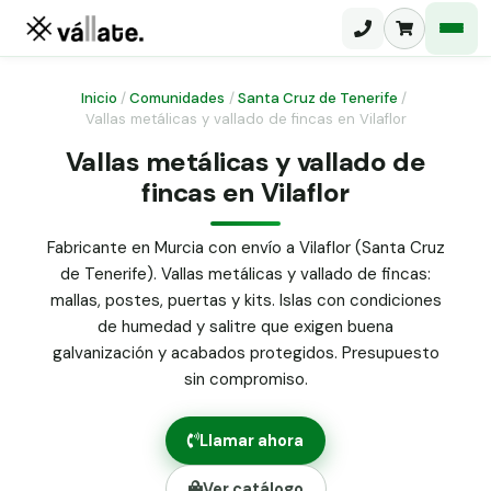
Inicio
/
Comunidades
/
Santa Cruz de Tenerife
/
Vallas metálicas y vallado de fincas en Vilaflor
Malla electrosoldada
Vallas metálicas y vallado de
fincas en Vilaflor
Malla ganadera
Puerta abatible dos hojas
Malla simple torsión
Puerta acceso peatonal
Fabricante en Murcia con envío a Vilaflor (Santa Cruz
de Tenerife). Vallas metálicas y vallado de fincas:
Malla triple torsión
Poste malla Hércules
mallas, postes, puertas y kits. Islas con condiciones
Panel malla H.
de humedad y salitre que exigen buena
Poste malla simple torsión
Alambre de espino galvanizado
galvanización y acabados protegidos. Presupuesto
sin compromiso.
Alambre liso galvanizado
Malla ocultación 70 g/m² verde
Llamar ahora
Abrazadera PVC malla H.
Ver catálogo