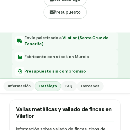
Grapa malla H.
Presupuesto
Grapadora
Grapas a-18
Tensor galvanizado
Envío paletizado a
Vilaflor (Santa Cruz de
Tenerife)
Fabricante con stock en Murcia
Presupuesto sin compromiso
Información
Catálogo
FAQ
Cercanos
Vallas metálicas y vallado de fincas en
Vilaflor
Información sobre vallado de fincas, tipos de