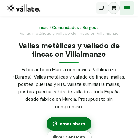
Inicio
/
Comunidades
/
Burgos
/
Vallas metálicas y vallado de fincas en Villalmanzo
Malla electrosoldada
Vallas metálicas y vallado de
fincas en Villalmanzo
Malla ganadera
Puerta abatible dos hojas
Malla simple torsión
Puerta acceso peatonal
Fabricante en Murcia con envío a Villalmanzo
(Burgos). Vallas metálicas y vallado de fincas: mallas,
Malla triple torsión
Poste malla Hércules
postes, puertas y kits. Vallate suministra mallas,
Panel malla H.
postes, puertas y kits de vallado a toda España
Poste malla simple torsión
Alambre de espino galvanizado
desde fábrica en Murcia. Presupuesto sin
compromiso.
Alambre liso galvanizado
Malla ocultación 70 g/m² verde
Llamar ahora
Abrazadera PVC malla H.
Ver catálogo