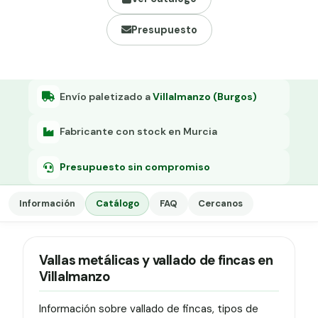
Grapa malla H.
Presupuesto
Grapadora
Grapas a-18
Tensor galvanizado
Envío paletizado a
Villalmanzo (Burgos)
Fabricante con stock en Murcia
Presupuesto sin compromiso
Información
Catálogo
FAQ
Cercanos
Vallas metálicas y vallado de fincas en
Villalmanzo
Información sobre vallado de fincas, tipos de