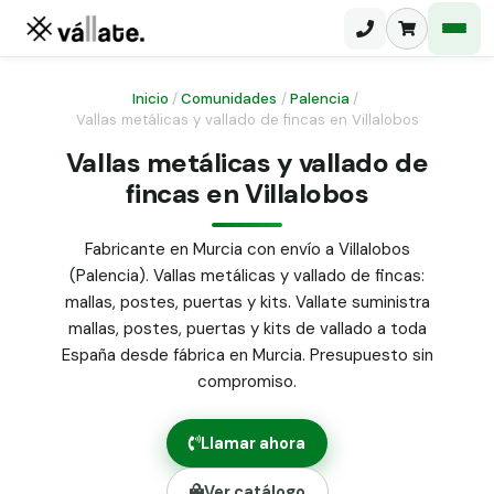
Inicio
/
Comunidades
/
Palencia
/
Vallas metálicas y vallado de fincas en Villalobos
Malla electrosoldada
Vallas metálicas y vallado de
fincas en Villalobos
Malla ganadera
Puerta abatible dos hojas
Malla simple torsión
Puerta acceso peatonal
Fabricante en Murcia con envío a Villalobos
(Palencia). Vallas metálicas y vallado de fincas:
Malla triple torsión
Poste malla Hércules
mallas, postes, puertas y kits. Vallate suministra
Panel malla H.
mallas, postes, puertas y kits de vallado a toda
Poste malla simple torsión
Alambre de espino galvanizado
España desde fábrica en Murcia. Presupuesto sin
compromiso.
Alambre liso galvanizado
Malla ocultación 70 g/m² verde
Llamar ahora
Abrazadera PVC malla H.
Ver catálogo