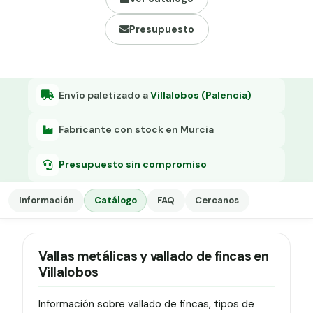
Grapa malla H.
Presupuesto
Grapadora
Grapas a-18
Tensor galvanizado
Envío paletizado a
Villalobos (Palencia)
Fabricante con stock en Murcia
Presupuesto sin compromiso
Información
Catálogo
FAQ
Cercanos
Vallas metálicas y vallado de fincas en
Villalobos
Información sobre vallado de fincas, tipos de