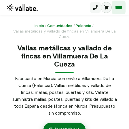
Inicio
/
Comunidades
/
Palencia
/
Vallas metálicas y vallado de fincas en Villamuera De La
Cueza
Malla electrosoldada
Vallas metálicas y vallado de
Malla ganadera
Puerta abatible dos hojas
fincas en Villamuera De La
Malla simple torsión
Cueza
Puerta acceso peatonal
Malla triple torsión
Fabricante en Murcia con envío a Villamuera De La
Poste malla Hércules
Panel malla H.
Cueza (Palencia). Vallas metálicas y vallado de
Poste malla simple torsión
fincas: mallas, postes, puertas y kits. Vallate
Alambre de espino galvanizado
suministra mallas, postes, puertas y kits de vallado a
Alambre liso galvanizado
toda España desde fábrica en Murcia. Presupuesto
Malla ocultación 70 g/m² verde
sin compromiso.
Abrazadera PVC malla H.