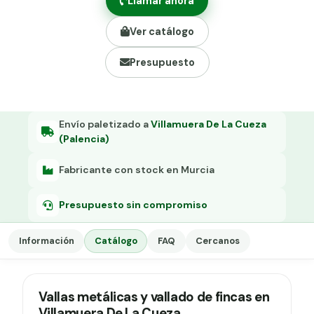
Llamar ahora
Grapa malla H.
Ver catálogo
Grapadora
Presupuesto
Grapas a-18
Tensor galvanizado
Envío paletizado a
Villamuera De La Cueza
(Palencia)
Fabricante con stock en Murcia
Presupuesto sin compromiso
Información
Catálogo
FAQ
Cercanos
Vallas metálicas y vallado de fincas en
Villamuera De La Cueza