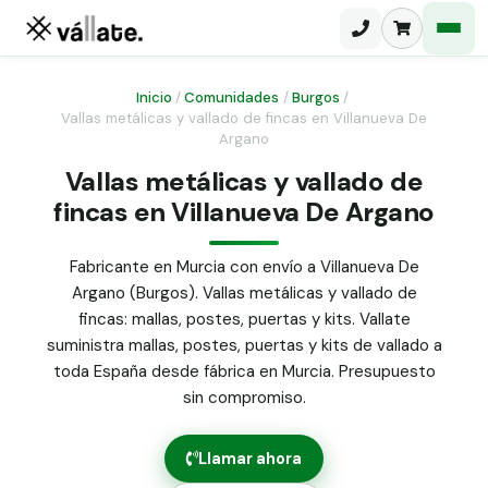
Inicio
/
Comunidades
/
Burgos
/
Vallas metálicas y vallado de fincas en Villanueva De
Argano
Malla electrosoldada
Vallas metálicas y vallado de
Malla ganadera
Puerta abatible dos hojas
fincas en Villanueva De Argano
Malla simple torsión
Puerta acceso peatonal
Fabricante en Murcia con envío a Villanueva De
Malla triple torsión
Argano (Burgos). Vallas metálicas y vallado de
Poste malla Hércules
Panel malla H.
fincas: mallas, postes, puertas y kits. Vallate
Poste malla simple torsión
suministra mallas, postes, puertas y kits de vallado a
Alambre de espino galvanizado
toda España desde fábrica en Murcia. Presupuesto
Alambre liso galvanizado
sin compromiso.
Malla ocultación 70 g/m² verde
Abrazadera PVC malla H.
Llamar ahora