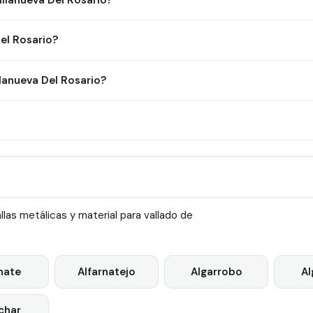
illanueva Del Rosario?
el Rosario?
lanueva Del Rosario?
as metálicas y material para vallado de
nate
Alfarnatejo
Algarrobo
Al
char