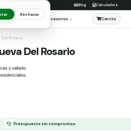
Blog
Calculadora
ptar
Rechazar
Carrito
res
Jardinería
Accesorios
a Del Rosario
nueva Del Rosario
icas y vallado
residenciales,
Presupuesto sin compromiso