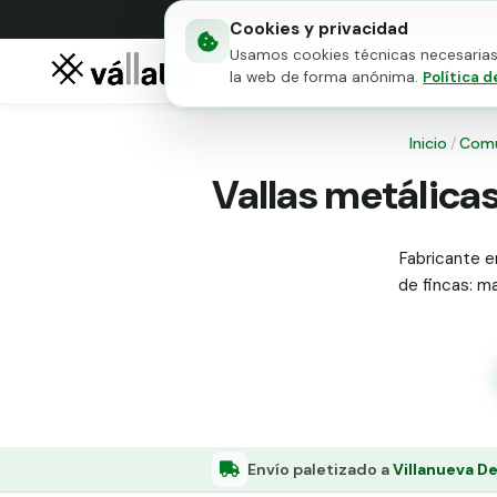
Cookies y privacidad
Usamos cookies técnicas necesarias 
Mallas metálicas
Puert
la web de forma anónima.
Política d
Inicio
/
Comu
Vallas metálicas
Fabricante en
de fincas: ma
Envío paletizado a
Villanueva De