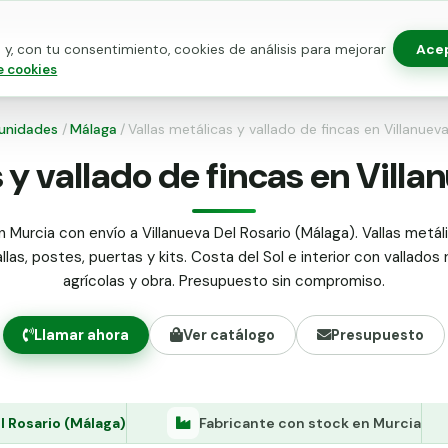
Ace
y, con tu consentimiento, cookies de análisis para mejorar
as para vallado
Kits de vallado
Postes metálicos
Alamb
e cookies
nidades
/
Málaga
/
Vallas metálicas y vallado de fincas en Villanuev
 y vallado de fincas en Villa
 Murcia con envío a Villanueva Del Rosario (Málaga). Vallas metál
llas, postes, puertas y kits. Costa del Sol e interior con vallados 
agrícolas y obra. Presupuesto sin compromiso.
Llamar ahora
Ver catálogo
Presupuesto
l Rosario (Málaga)
Fabricante con stock en Murcia