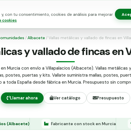
Ace
y, con tu consentimiento, cookies de análisis para mejorar
as para vallado
Kits de vallado
Postes metálicos
Alamb
e cookies
omunidades
/
Albacete
/
Vallas metálicas y vallado de fincas en Vill
licas y vallado de fincas en V
 en Murcia con envío a Villapalacios (Albacete). Vallas metálicas y
as, postes, puertas y kits. Vallate suministra mallas, postes, puer
do a toda España desde fábrica en Murcia. Presupuesto sin compr
Llamar ahora
Ver catálogo
Presupuesto
cios (Albacete)
Fabricante con stock en Murcia