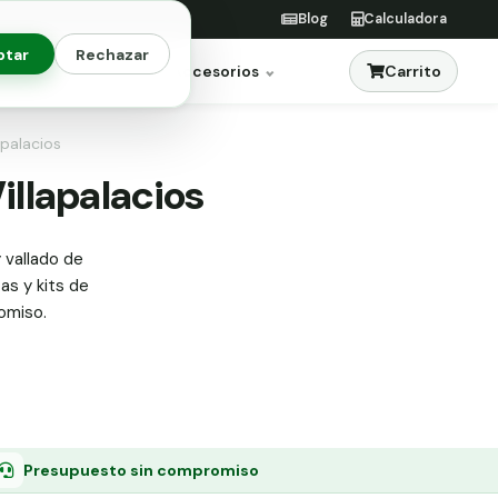
Blog
Calculadora
ptar
Rechazar
Carrito
res
Jardinería
Accesorios
apalacios
illapalacios
 vallado de
tas y kits de
omiso.
Presupuesto sin compromiso