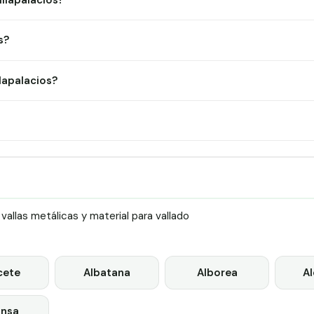
illapalacios?
s?
lapalacios?
llas metálicas y material para vallado
cete
Albatana
Alborea
A
nsa