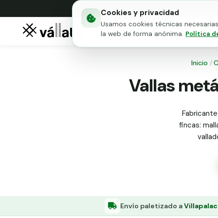
Cookies y privacidad
Usamos cookies técnicas necesarias 
Mallas metálicas
Puert
la web de forma anónima.
Política d
Inicio
/
C
Vallas metá
Fabricante
fincas: mall
valla
Envío paletizado a
Villapala