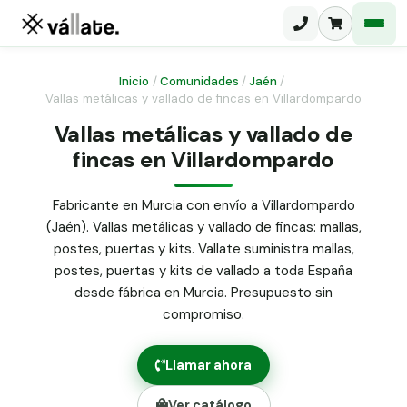
Inicio
/
Comunidades
/
Jaén
/
Vallas metálicas y vallado de fincas en Villardompardo
Malla electrosoldada
Vallas metálicas y vallado de
fincas en Villardompardo
Malla ganadera
Puerta abatible dos hojas
Malla simple torsión
Puerta acceso peatonal
Fabricante en Murcia con envío a Villardompardo
(Jaén). Vallas metálicas y vallado de fincas: mallas,
Malla triple torsión
Poste malla Hércules
postes, puertas y kits. Vallate suministra mallas,
Panel malla H.
postes, puertas y kits de vallado a toda España
Poste malla simple torsión
Alambre de espino galvanizado
desde fábrica en Murcia. Presupuesto sin
compromiso.
Alambre liso galvanizado
Malla ocultación 70 g/m² verde
Llamar ahora
Abrazadera PVC malla H.
Ver catálogo