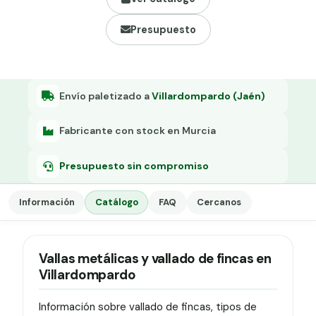
Grapa malla H.
Presupuesto
Grapadora
Grapas a-18
Tensor galvanizado
Envío paletizado a
Villardompardo (Jaén)
Fabricante con stock en Murcia
Presupuesto sin compromiso
Información
Catálogo
FAQ
Cercanos
Vallas metálicas y vallado de fincas en
Villardompardo
Información sobre vallado de fincas, tipos de