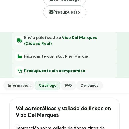
Grapa malla H.
Presupuesto
Grapadora
Grapas a-18
Tensor galvanizado
Envío paletizado a
Viso Del Marques
(Ciudad Real)
Fabricante con stock en Murcia
Presupuesto sin compromiso
Información
Catálogo
FAQ
Cercanos
Vallas metálicas y vallado de fincas en
Viso Del Marques
Información sobre vallado de fincas, tipos de