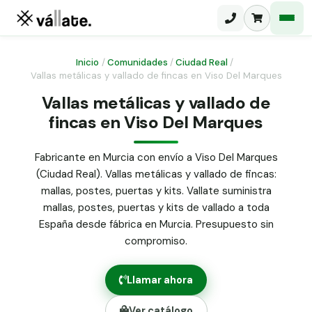
Inicio
/
Comunidades
/
Ciudad Real
/
Vallas metálicas y vallado de fincas en Viso Del Marques
Malla electrosoldada
Vallas metálicas y vallado de
fincas en Viso Del Marques
Malla ganadera
Puerta abatible dos hojas
Malla simple torsión
Puerta acceso peatonal
Fabricante en Murcia con envío a Viso Del Marques
(Ciudad Real). Vallas metálicas y vallado de fincas:
Malla triple torsión
Poste malla Hércules
mallas, postes, puertas y kits. Vallate suministra
Panel malla H.
mallas, postes, puertas y kits de vallado a toda
Poste malla simple torsión
Alambre de espino galvanizado
España desde fábrica en Murcia. Presupuesto sin
compromiso.
Alambre liso galvanizado
Malla ocultación 70 g/m² verde
Llamar ahora
Abrazadera PVC malla H.
Ver catálogo