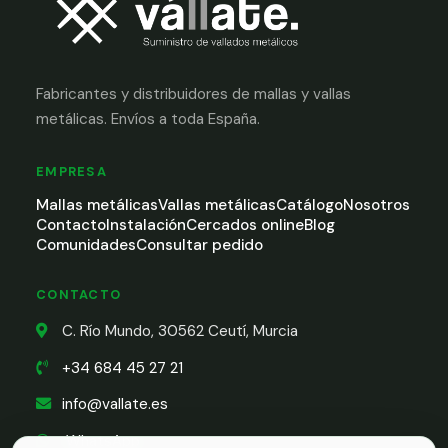
Fabricantes y distribuidores de mallas y vallas
metálicas. Envíos a toda España.
EMPRESA
Mallas metálicas
Vallas metálicas
Catálogo
Nosotros
Contacto
Instalación
Cercados online
Blog
Comunidades
Consultar pedido
CONTACTO
C. Río Mundo, 30562 Ceutí, Murcia
+34 684 45 27 21
info@vallate.es
WhatsApp