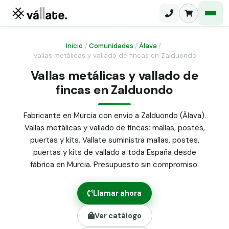
Inicio
/
Comunidades
/
Álava
/
Vallas metálicas y vallado de fincas en Zalduondo
Malla electrosoldada
Vallas metálicas y vallado de
fincas en Zalduondo
Malla ganadera
Puerta abatible dos hojas
Malla simple torsión
Puerta acceso peatonal
Fabricante en Murcia con envío a Zalduondo (Álava).
Vallas metálicas y vallado de fincas: mallas, postes,
Malla triple torsión
Poste malla Hércules
puertas y kits. Vallate suministra mallas, postes,
Panel malla H.
puertas y kits de vallado a toda España desde
Poste malla simple torsión
Alambre de espino galvanizado
fábrica en Murcia. Presupuesto sin compromiso.
Alambre liso galvanizado
Malla ocultación 70 g/m² verde
Llamar ahora
Abrazadera PVC malla H.
Ver catálogo