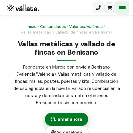
Inicio
/
Comunidades
/
Valencia/València
/
Vallas metálicas y vallado de fincas en Benisano
Malla electrosoldada
Vallas metálicas y vallado de
fincas en Benisano
Malla ganadera
Puerta abatible dos hojas
Malla simple torsión
Puerta acceso peatonal
Fabricante en Murcia con envío a Benisano
(Valencia/València). Vallas metálicas y vallado de
Malla triple torsión
Poste malla Hércules
fincas: mallas, postes, puertas y kits. Combinación
Panel malla H.
de uso agrícola en la huerta, vallado residencial en la
Poste malla simple torsión
Alambre de espino galvanizado
costa y demanda industrial en el interior.
Presupuesto sin compromiso.
Alambre liso galvanizado
Malla ocultación 70 g/m² verde
Llamar ahora
Abrazadera PVC malla H.
Ver catálogo