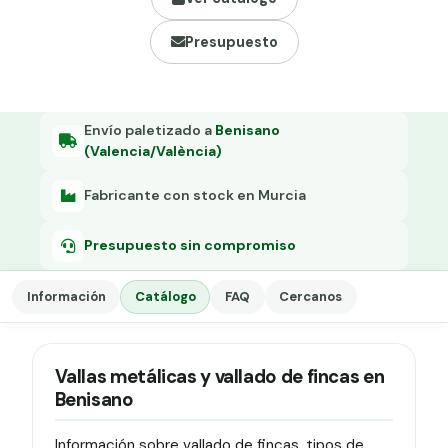
Grapa malla H.
Presupuesto
Grapadora
Grapas a-18
Tensor galvanizado
Envío paletizado a
Benisano
(Valencia/València)
Fabricante con stock en Murcia
Presupuesto sin compromiso
Información
Catálogo
FAQ
Cercanos
Vallas metálicas y vallado de fincas en
Benisano
Información sobre vallado de fincas, tipos de