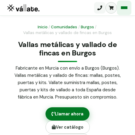
Inicio
/
Comunidades
/
Burgos
/
Vallas metálicas y vallado de fincas en Burgos
Malla electrosoldada
Vallas metálicas y vallado de
fincas en Burgos
Malla ganadera
Puerta abatible dos hojas
Malla simple torsión
Puerta acceso peatonal
Fabricante en Murcia con envío a Burgos (Burgos).
Vallas metálicas y vallado de fincas: mallas, postes,
Malla triple torsión
Poste malla Hércules
puertas y kits. Vallate suministra mallas, postes,
Panel malla H.
puertas y kits de vallado a toda España desde
Poste malla simple torsión
Alambre de espino galvanizado
fábrica en Murcia. Presupuesto sin compromiso.
Alambre liso galvanizado
Malla ocultación 70 g/m² verde
Llamar ahora
Abrazadera PVC malla H.
Ver catálogo