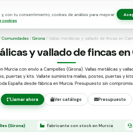
Ace
y, con tu consentimiento, cookies de análisis para mejorar
as para vallado
Kits de vallado
Postes metálicos
Alamb
e cookies
/
Comunidades
/
Girona
/
Vallas metálicas y vallado de fincas en Ca
álicas y vallado de fincas e
n Murcia con envío a Campelles (Girona). Vallas metálicas y valla
s, puertas y kits. Vallate suministra mallas, postes, puertas y kit
oda España desde fábrica en Murcia. Presupuesto sin compromis
Llamar ahora
Ver catálogo
Presupuesto
les (Girona)
Fabricante con stock en Murcia