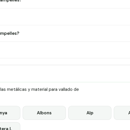
Campelles?
ampelles?
as metálicas y material para vallado de
nya
Albons
Alp
era L