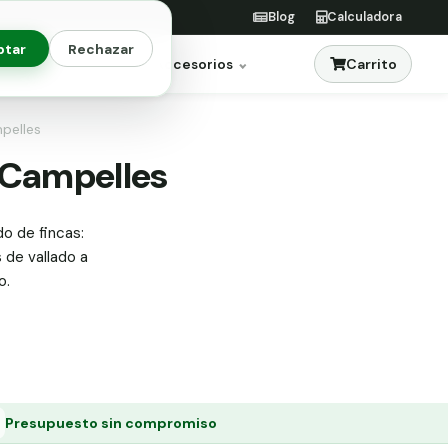
Blog
Calculadora
ptar
Rechazar
Carrito
res
Jardinería
Accesorios
mpelles
n Campelles
do de fincas:
s de vallado a
o.
Presupuesto sin compromiso