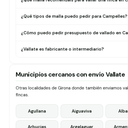
¿Qué malla recomendáis para vallar una finca en 
¿Qué tipos de malla puedo pedir para Campelles?
¿Cómo puedo pedir presupuesto de vallado en C
¿Vallate es fabricante o intermediario?
Municipios cercanos con envío Vallate
Otras localidades de Girona donde también enviamos vall
fincas.
Agullana
Aiguaviva
Alba
Arbucies
Argelaguer
Arment