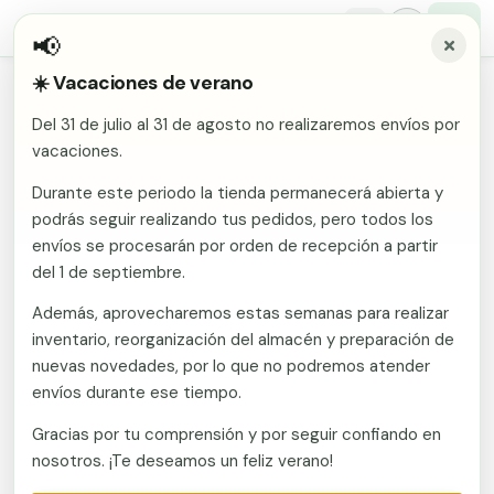
📢
☀️ Vacaciones de verano
Inicio
/
Comunidades
/
Cáceres
/
Vallas metálicas y vallado de fincas en Casares De Las
Del 31 de julio al 31 de agosto no realizaremos envíos por
Hurdes
Malla electrosoldada
vacaciones.
Vallas metálicas y vallado de
Malla ganadera
Durante este periodo la tienda permanecerá abierta y
Puerta abatible dos hojas
fincas en Casares De Las
podrás seguir realizando tus pedidos, pero todos los
Malla simple torsión
Hurdes
Puerta acceso peatonal
envíos se procesarán por orden de recepción a partir
del 1 de septiembre.
Malla triple torsión
Fabricante en Murcia con envío a Casares De Las
Poste malla Hércules
Además, aprovecharemos estas semanas para realizar
Panel malla H.
Hurdes (Cáceres). Vallas metálicas y vallado de
inventario, reorganización del almacén y preparación de
Poste malla simple torsión
fincas: mallas, postes, puertas y kits. Vallate
Alambre de espino galvanizado
nuevas novedades, por lo que no podremos atender
suministra mallas, postes, puertas y kits de vallado a
envíos durante ese tiempo.
Alambre liso galvanizado
toda España desde fábrica en Murcia. Presupuesto
Malla ocultación 70 g/m² verde
sin compromiso.
Gracias por tu comprensión y por seguir confiando en
Abrazadera PVC malla H.
nosotros. ¡Te deseamos un feliz verano!