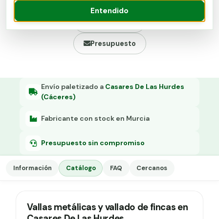
Llamar ahora
Grapa malla H.
Entendido
Ver catálogo
Grapadora
Presupuesto
Grapas a-18
Tensor galvanizado
Envío paletizado a
Casares De Las Hurdes
(Cáceres)
Fabricante con stock en Murcia
Presupuesto sin compromiso
Información
Catálogo
FAQ
Cercanos
Vallas metálicas y vallado de fincas en
Casares De Las Hurdes