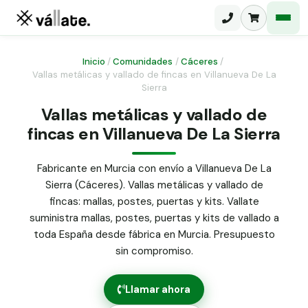
Inicio
/
Comunidades
/
Cáceres
/
Vallas metálicas y vallado de fincas en Villanueva De La
Sierra
Malla electrosoldada
Vallas metálicas y vallado de
Malla ganadera
Puerta abatible dos hojas
fincas en Villanueva De La Sierra
Malla simple torsión
Puerta acceso peatonal
Fabricante en Murcia con envío a Villanueva De La
Malla triple torsión
Sierra (Cáceres). Vallas metálicas y vallado de
Poste malla Hércules
Panel malla H.
fincas: mallas, postes, puertas y kits. Vallate
Poste malla simple torsión
suministra mallas, postes, puertas y kits de vallado a
Alambre de espino galvanizado
toda España desde fábrica en Murcia. Presupuesto
Alambre liso galvanizado
sin compromiso.
Malla ocultación 70 g/m² verde
Abrazadera PVC malla H.
Llamar ahora