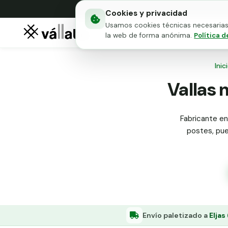
Cookies y privacidad
Usamos cookies técnicas necesarias 
Mallas metálicas
Puert
la web de forma anónima.
Política d
Inic
Vallas 
Fabricante en 
postes, puer
Envío paletizado a
Eljas