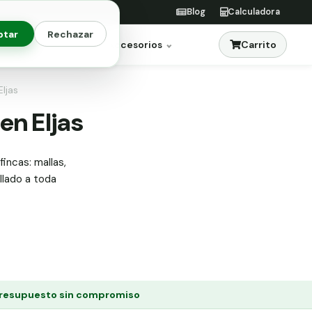
Blog
Calculadora
ptar
Rechazar
Carrito
res
Jardinería
Accesorios
Eljas
en Eljas
fincas: mallas,
allado a toda
resupuesto sin compromiso