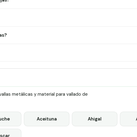
ljas?
as?
llas metálicas y material para vallado de
uche
Aceituna
Ahigal
scar