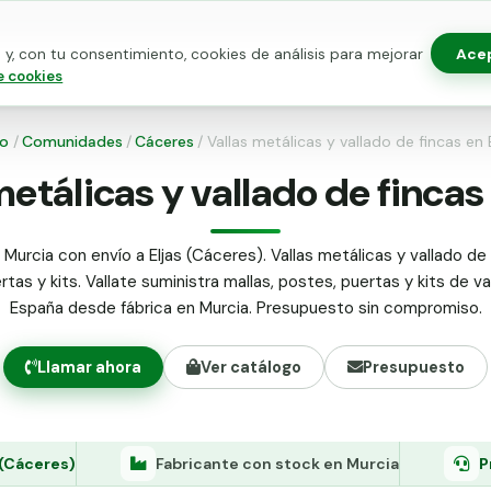
Ace
y, con tu consentimiento, cookies de análisis para mejorar
as para vallado
Kits de vallado
Postes metálicos
Alamb
e cookies
io
/
Comunidades
/
Cáceres
/
Vallas metálicas y vallado de fincas en 
metálicas y vallado de fincas 
Murcia con envío a Eljas (Cáceres). Vallas metálicas y vallado de 
tas y kits. Vallate suministra mallas, postes, puertas y kits de v
España desde fábrica en Murcia. Presupuesto sin compromiso.
Llamar ahora
Ver catálogo
Presupuesto
 (Cáceres)
Fabricante con stock en Murcia
P