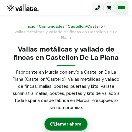
Inicio
/
Comunidades
/
Castellón/Castelló
/
Vallas metálicas y vallado de fincas en Castellon De La
Plana
Malla electrosoldada
Vallas metálicas y vallado de
Malla ganadera
Puerta abatible dos hojas
fincas en Castellon De La Plana
Malla simple torsión
Puerta acceso peatonal
Fabricante en Murcia con envío a Castellon De La
Malla triple torsión
Plana (Castellón/Castelló). Vallas metálicas y vallado
Poste malla Hércules
Panel malla H.
de fincas: mallas, postes, puertas y kits. Vallate
Poste malla simple torsión
suministra mallas, postes, puertas y kits de vallado a
Alambre de espino galvanizado
toda España desde fábrica en Murcia. Presupuesto
Alambre liso galvanizado
sin compromiso.
Malla ocultación 70 g/m² verde
Abrazadera PVC malla H.
Llamar ahora