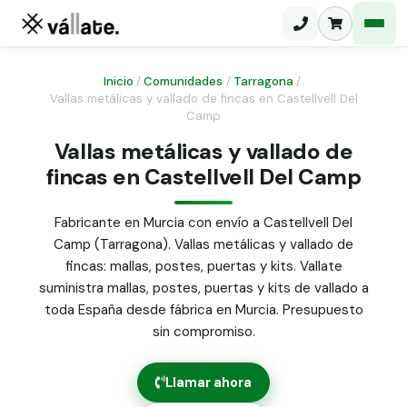
Inicio
/
Comunidades
/
Tarragona
/
Vallas metálicas y vallado de fincas en Castellvell Del
Camp
Malla electrosoldada
Vallas metálicas y vallado de
Malla ganadera
Puerta abatible dos hojas
fincas en Castellvell Del Camp
Malla simple torsión
Puerta acceso peatonal
Fabricante en Murcia con envío a Castellvell Del
Malla triple torsión
Camp (Tarragona). Vallas metálicas y vallado de
Poste malla Hércules
Panel malla H.
fincas: mallas, postes, puertas y kits. Vallate
Poste malla simple torsión
suministra mallas, postes, puertas y kits de vallado a
Alambre de espino galvanizado
toda España desde fábrica en Murcia. Presupuesto
Alambre liso galvanizado
sin compromiso.
Malla ocultación 70 g/m² verde
Abrazadera PVC malla H.
Llamar ahora